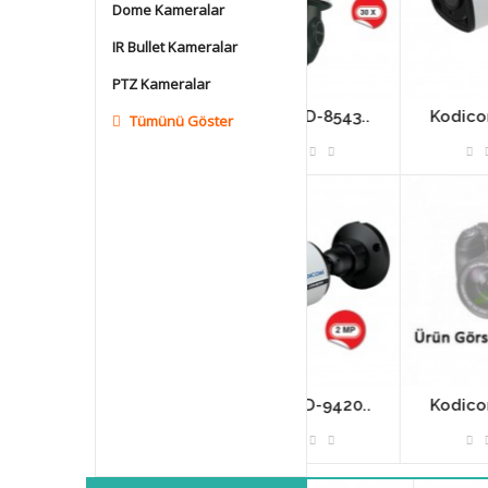
Dome Kameralar
IR Bullet Kameralar
PTZ Kameralar
D-9442..
Kodicom KD-8543..
Kodicom KD-9421.
Tümünü Göster
D-9443..
Kodicom KD-9420..
Kodicom KD-9421.