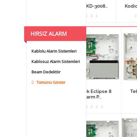
D-3204..
Kodicom KD-3008..
Kodicom KD-3232.
HIRSIZ ALARM
SISTEMLERI
Kablolu Alarm Sistemleri
Kablosuz Alarm Sistemleri
Beam Dedektör
Tümünü Göster
ipse PR IT
Teletek Eclipse 8
Teletek Eclipse 3
..
Alarm P..
Alarm ..