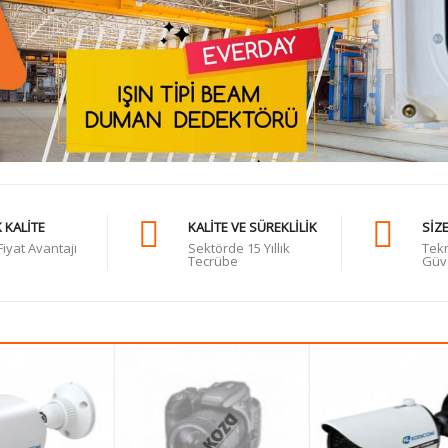
 KALITE
KALITE VE SÜREKLILIK
SIZ
iyat Avantajı
Sektörde 15 Yıllık
Tekn
Tecrübe
Güv