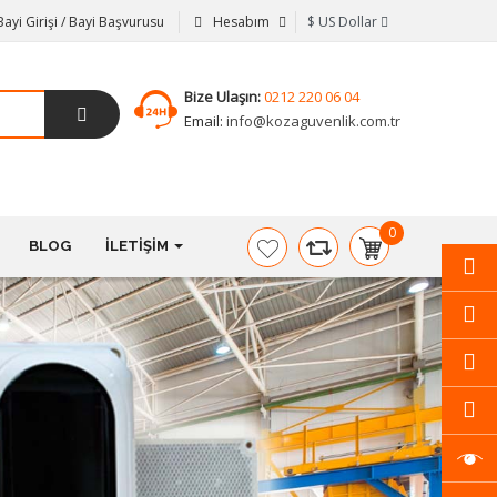
Bayi Girişi / Bayi Başvurusu
Hesabım
$
US Dollar
Bize Ulaşın:
0212 220 06 04
Email:
info@kozaguvenlik.com.tr
0
BLOG
İLETIŞIM
item(s)
-
$0,00