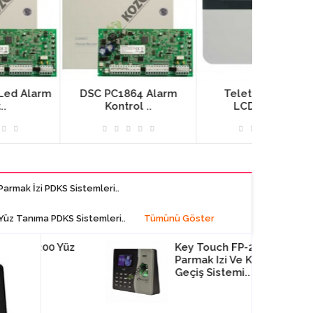
DSC PC1864 Alarm
Teletek Eclipse
Telet
Kontrol ..
LCD32/PR ..
LED
Parmak İzi PDKS Sistemleri..
Yüz Tanıma PDKS Sistemleri..
Tümünü Göster
0 Yüz
RO
Key Touch FP-20
Teletek MAG 2P
i
Parmak Izi Ve Kartlı
Konvansiyonel Yangın
ne..
Geçiş Sistemi..
Alarm Paneli