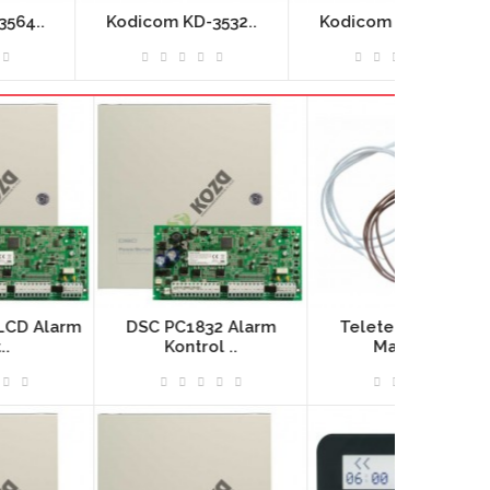
Kodicom KD-3532..
Kodicom KD-3332..
Kodicom
DSC PC1832 Alarm
Teletek AUMS-12S
Telet
Kontrol ..
Manyetik..
LCD