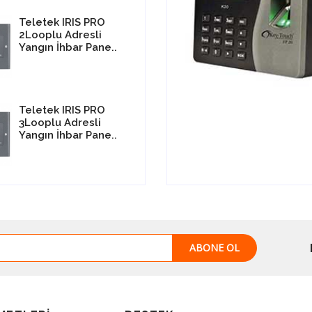
Yemekhane Takip
Teletek IRIS PRO
Key Touch FD-78
Teletek IRIS T
Yazılımı
2Looplu Adresli
Tanıma Ve Kartlı
1Looplu Adresl
Yangın İhbar Pane..
Sistem
Yangın İhbar Pa
Teletek IRIS PRO
Key Touch FD-80
Teletek IVY Yan
3Looplu Adresli
Tanıma Ve Park Iz
Söndürme Kont
Yangın İhbar Pane..
Okuma
Paneli
ABONE OL