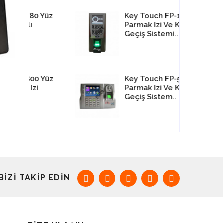
0 Yüz
TE
Key Touch FP-18
Teletek IRIS TTE
i
Parmak Izi Ve Kartlı
2Looplu Adresli
ne..
Geçiş Sistemi..
Yangın İhbar Pane..
0 Yüz
gın
Key Touch FP-580
Teletek MAG 4P
i
rol
Parmak Izi Ve Kartlı
Konvansiyonel Yangın
Geçiş Sistem..
Alarm Paneli
BIZI TAKIP EDIN