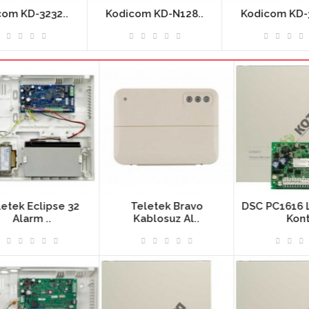
.
Kodicom KD-N128..
Kodicom KD-3564..
2
Teletek Bravo
DSC PC1616 LCD Alarm
Kablosuz Al..
Kont..