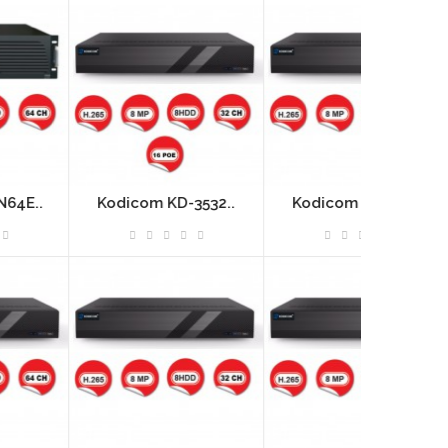
Kodicom KD-3532..
Kodicom KD-3332..
Kodicom