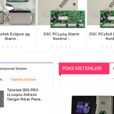
9
DSC PC1404 Alarm
DSC PC1616 Led Alarm
Kontrol ..
Kont..
PDKS SISTEMLERI
nsiyonel Sistem
ı..
Tümünü Göster
Üye Takip Yazılımı
Teletek IRIS PRO
Key Touch FD-20
Teletek IRIS P
1Looplu Adresli
Tanıma Sistemi
4Looplu Adresl
Yangın İhbar Pane..
Yangın İhbar Pa